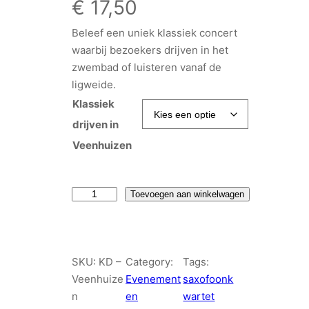
€
17,50
Beleef een uniek klassiek concert
waarbij bezoekers drijven in het
zwembad of luisteren vanaf de
ligweide.
Klassiek
drijven in
Veenhuizen
K
Toevoegen aan winkelwagen
l
a
s
SKU:
KD –
Category:
Tags:
s
Veenhuize
Evenement
saxofoonk
i
n
en
wartet
e