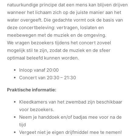
e
natuurkundige principe dat een mens kan blijven drijven
n
wanneer het lichaam zich op de juiste manier aan het
(
water overgeeft. Die gedachte vormt ook de basis van
2
deze concertbeleving: vertragen, loslaten en
9
meebewegen met de muziek en de omgeving.
a
We vragen bezoekers tijdens het concert zoveel
u
mogelijk stil te zijn, zodat de muziek en de sfeer
g
optimaal beleefd kunnen worden.
)
Inloop vanaf 20:00
a
Concert van 20:30 – 21:30
a
n
Praktische informatie:
t
Kleedkamers van het zwembad zijn beschikbaar
a
voor bezoekers.
l
Neem je handdoek en/of badjas mee voor na de
tijd
Vergeet niet je eigen drijfmiddel mee te nemen!