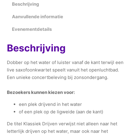
k
Beschrijving
d
Aanvullende informatie
r
i
Evenementdetails
j
v
Beschrijving
e
n
Dobber op het water of luister vanaf de kant terwijl een
i
live saxofoonkwartet speelt vanuit het openluchtbad.
n
Een unieke concertbeleving bij zonsondergang.
V
e
Bezoekers kunne
n kiezen voor:
e
n
een plek drijvend in het water
h
of een plek op de ligweide (aan de kant)
u
i
De titel Klassiek Drijven verwijst niet alleen naar het
z
letterlijk drijven op het water, maar ook naar het