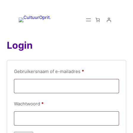
Login
V
Gebruikersnaam of e-mailadres
*
e
r
e
V
Wachtwoord
*
i
e
s
r
t
e