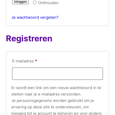
Inloggen
Onthouden
i
s
Je wachtwoord vergeten?
t
Registreren
V
E-mailadres
*
e
r
e
Er wordt een link om een nieuw wachtwoord in te
i
stellen naar je e-mailadres verzonden.
s
Je persoonsgegevens worden gebruikt om je
t
ervaring op deze site te ondersteunen, om
toegang tot je account te beheren en voor andere