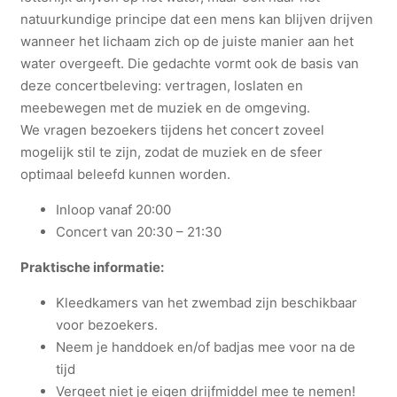
a
natuurkundige principe dat een mens kan blijven drijven
u
wanneer het lichaam zich op de juiste manier aan het
g
water overgeeft. Die gedachte vormt ook de basis van
)
deze concertbeleving: vertragen, loslaten en
a
meebewegen met de muziek en de omgeving.
a
We vragen bezoekers tijdens het concert zoveel
n
mogelijk stil te zijn, zodat de muziek en de sfeer
t
optimaal beleefd kunnen worden.
a
Inloop vanaf 20:00
l
Concert van 20:30 – 21:30
Praktische informatie:
Kleedkamers van het zwembad zijn beschikbaar
voor bezoekers.
Neem je handdoek en/of badjas mee voor na de
tijd
Vergeet niet je eigen drijfmiddel mee te nemen!