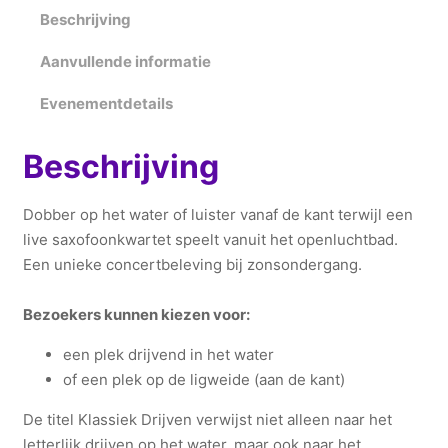
k
Beschrijving
d
Aanvullende informatie
r
i
Evenementdetails
j
v
Beschrijving
e
n
Dobber op het water of luister vanaf de kant terwijl een
i
live saxofoonkwartet speelt vanuit het openluchtbad.
n
Een unieke concertbeleving bij zonsondergang.
O
m
Bezoekers kunnen kiezen voor:
m
e
een plek drijvend in het water
n
of een plek op de ligweide (aan de kant)
(
2
De titel Klassiek Drijven verwijst niet alleen naar het
6
letterlijk drijven op het water, maar ook naar het