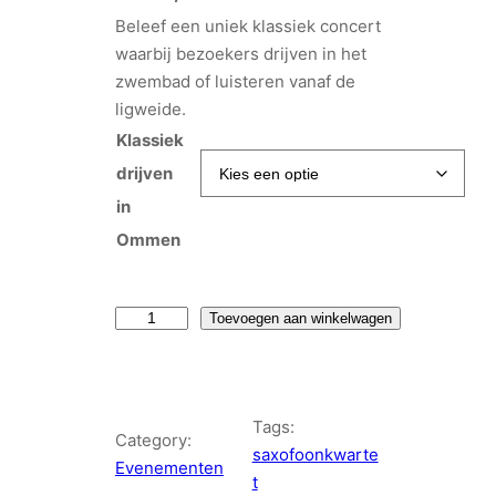
Beleef een uniek klassiek concert
waarbij bezoekers drijven in het
zwembad of luisteren vanaf de
ligweide.
Klassiek
drijven
in
Ommen
K
Toevoegen aan winkelwagen
l
a
s
Tags:
s
Category:
saxofoonkwarte
i
Evenementen
t
e